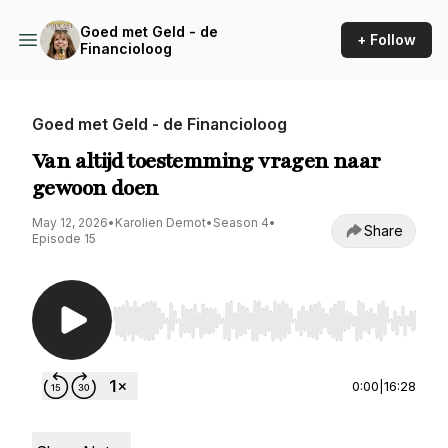
Goed met Geld - de
+ Follow
Financioloog
Goed met Geld - de Financioloog
Van altijd toestemming vragen naar
gewoon doen
May 12, 2026
•
Karolien Demot
•
Season 4
•
Share
Episode 15
Use Left/Right to seek, Home/End to jump to st
0:00
|
16:28