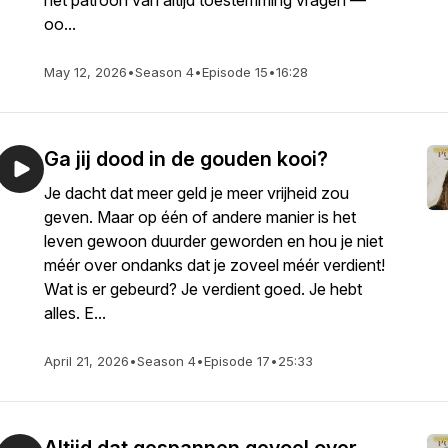
het patroon van altijd toestemming vragen —
oo...
May 12, 2026
•
Season 4
•
Episode 15
•
16:28
Ga jij dood in de gouden kooi?
Je dacht dat meer geld je meer vrijheid zou
geven. Maar op één of andere manier is het
leven gewoon duurder geworden en hou je niet
méér over ondanks dat je zoveel méér verdient!
Wat is er gebeurd? Je verdient goed. Je hebt
alles. E...
April 21, 2026
•
Season 4
•
Episode 17
•
25:33