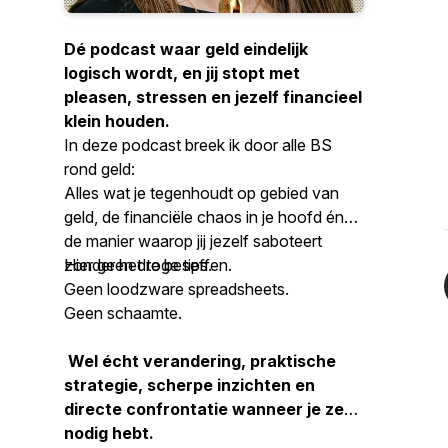
Dé podcast waar geld eindelijk
logisch wordt, en jij stopt met
pleasen, stressen en jezelf financieel
klein houden.
In deze podcast breek ik door alle BS
rond geld:
Alles wat je tegenhoudt op gebied van
geld, de financiële chaos in je hoofd én
de manier waarop jij jezelf saboteert
zonder het te beseffen.
Hier geen droge tips.
Geen loodzware spreadsheets.
Geen schaamte.
Wel écht verandering, praktische
strategie, scherpe inzichten en
directe confrontatie wanneer je ze
nodig hebt.