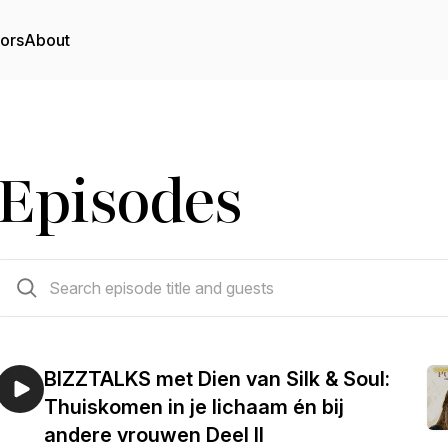
tors
About
Episodes
47 episodes
BIZZTALKS met Dien van Silk & Soul:
Thuiskomen in je lichaam én bij
andere vrouwen Deel II