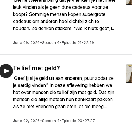
Ben je weleens bang dat je vrienden je niet meer
leuk vinden als je geen dure cadeaus voor ze
koopt? Sommige mensen kopen supergrote
cadeaus om anderen heel dichtbij zich te
houden. Ze denken stiekem: "Als ik niets geef, l...
June 09, 2026
•
Season 4
•
Episode 21
•
22:49
Te lief met geld?
Geef jij al je geld uit aan anderen, puur zodat ze
je aardig vinden? In deze aflevering hebben we
het over mensen die té lief zijn met geld. Dat zijn
mensen die altijd meteen hun bankkaart pakken
als ze met vrienden gaan eten, of die meeg...
June 02, 2026
•
Season 4
•
Episode 20
•
27:27